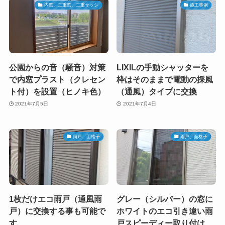
内窓、二重窓、二重サッシ
施工事例
公園からの音（騒音）対策
LIXILの手動シャッターを
で内窓プラスト（クレセン
枠はそのままで電動の採風
ト付）を設置（ヒノキ色）
（通風）タイプに交換
2021年7月5日
2021年7月4日
雨戸、面格子
雨戸、面格子
1枚だけエコ雨戸（通風雨
グレー（シルバー）の窓に
戸）に交換する事も可能で
ホワイトのエコ引き違い雨
す
戸スピーディー取り付け