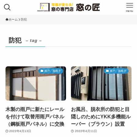
menu
ホーム
防犯
防犯
– tag –
雨戸、面格子
雨戸、面格子
木製の雨戸に新たにレール
お風呂、脱衣所の防犯と目
を付けて取替用雨戸パネル
隠しのためにYKK多機能ル
（鋼板雨戸パネル）に交換
ーバー（ブラウン）設置
2022年4月13日
2022年4月11日