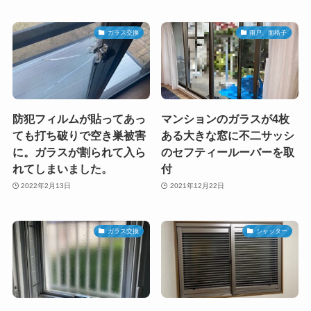
ガラス交換
雨戸、面格子
防犯フィルムが貼ってあっ
マンションのガラスが4枚
ても打ち破りで空き巣被害
ある大きな窓に不二サッシ
に。ガラスが割られて入ら
のセフティールーバーを取
れてしまいました。
付
2022年2月13日
2021年12月22日
ガラス交換
シャッター