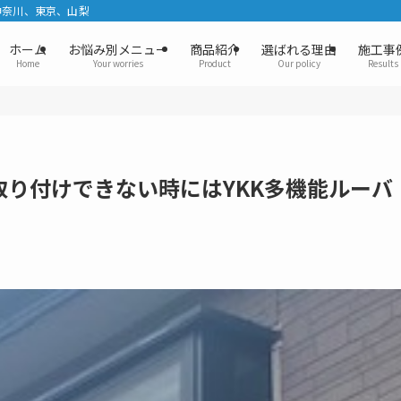
神奈川、東京、山梨
ホーム
お悩み別メニュー
商品紹介
選ばれる理由
施工事
Home
Your worries
Product
Our policy
Results
り付けできない時にはYKK多機能ルーバ