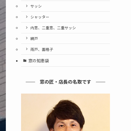
サッシ
シャッター
内窓、二重窓、二重サッシ
網戸
雨戸、面格子
窓の知恵袋
窓の匠・店長の名取です