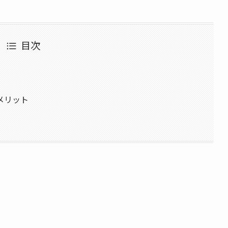
目次
メリット