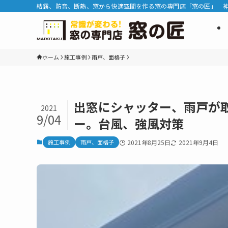
結露、防音、断熱、窓から快適空間を作る窓の専門店「窓の匠」 
ホーム
施工事例
雨戸、面格子
出窓にシャッター、雨戸が取
2021
9/04
ー。台風、強風対策
施工事例
雨戸、面格子
2021年8月25日
2021年9月4日