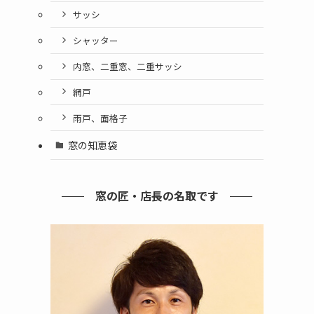
サッシ
シャッター
内窓、二重窓、二重サッシ
網戸
雨戸、面格子
窓の知恵袋
窓の匠・店長の名取です