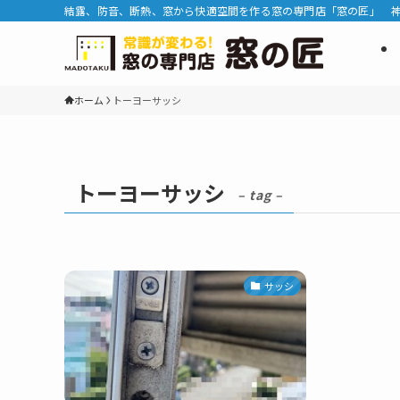
結露、防音、断熱、窓から快適空間を作る窓の専門店「窓の匠」 
ホーム
トーヨーサッシ
トーヨーサッシ
– tag –
サッシ