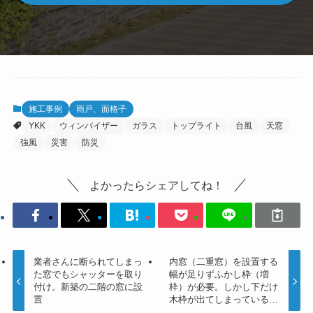
施工事例
雨戸、面格子
YKK
ウィンバイザー
ガラス
トップライト
台風
天窓
強風
災害
防災
よかったらシェアしてね！
業者さんに断られてしまっ
内窓（二重窓）を設置する
た窓でもシャッターを取り
幅が足りずふかし枠（増
付け。新築の二階の窓に設
枠）が必要。しかし下だけ
置
木枠が出てしまっている…