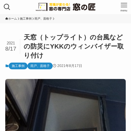
menu
ホーム
施工事例
雨戸、面格子
天窓（トップライト）の台風など
2021
の防災にYKKのウィンバイザー取
8/17
り付け
2021年8月17日
施工事例
雨戸、面格子