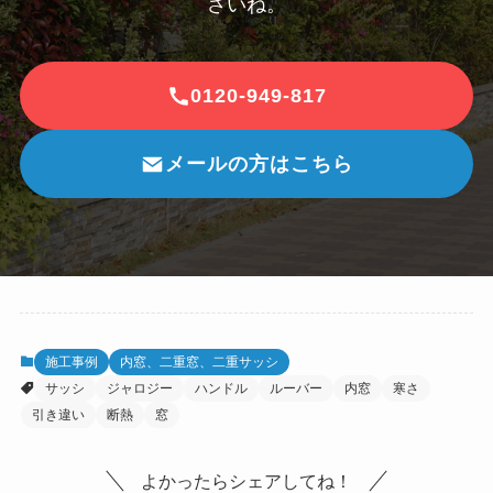
さいね。
0120-949-817
メールの方はこちら
施工事例
内窓、二重窓、二重サッシ
サッシ
ジャロジー
ハンドル
ルーバー
内窓
寒さ
引き違い
断熱
窓
よかったらシェアしてね！