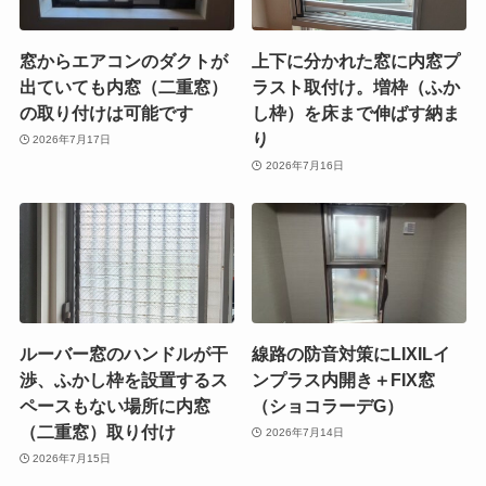
窓からエアコンのダクトが
上下に分かれた窓に内窓プ
出ていても内窓（二重窓）
ラスト取付け。増枠（ふか
の取り付けは可能です
し枠）を床まで伸ばす納ま
り
2026年7月17日
2026年7月16日
ルーバー窓のハンドルが干
線路の防音対策にLIXILイ
渉、ふかし枠を設置するス
ンプラス内開き＋FIX窓
ペースもない場所に内窓
（ショコラーデG）
（二重窓）取り付け
2026年7月14日
2026年7月15日