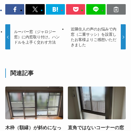
近隣住人の声のお悩みで内
ルーバー窓（ジャロジー
窓（二重サッシ）を設置し
窓）に内窓取り付け。ハン
たお客様よりご感想いただ
ドルを上手く交わす方法
きました
関連記事
木枠（額縁）が斜めになっ
直角ではないコーナーの窓