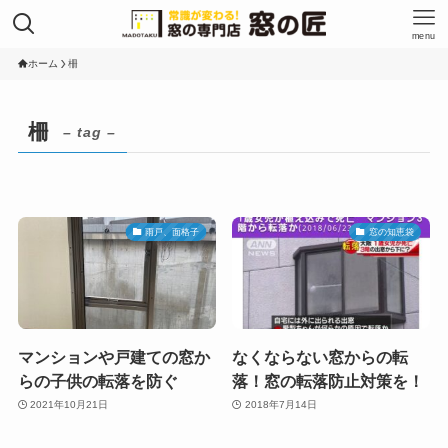
menu
ホーム
柵
柵
– tag –
雨戸、面格子
窓の知恵袋
マンションや戸建ての窓か
なくならない窓からの転
らの子供の転落を防ぐ
落！窓の転落防止対策を！
2021年10月21日
2018年7月14日