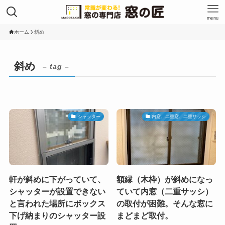
menu
ホーム
斜め
斜め
– tag –
シャッター
内窓、二重窓、二重サッシ
軒が斜めに下がっていて、
額縁（木枠）が斜めになっ
シャッターが設置できない
ていて内窓（二重サッシ）
と言われた場所にボックス
の取付が困難。そんな窓に
下げ納まりのシャッター設
まどまど取付。