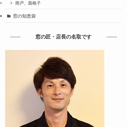
雨戸、面格子
窓の知恵袋
窓の匠・店長の名取です