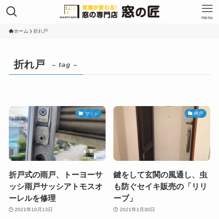
menu
ホーム
折れ戸
折れ戸
– tag –
サッシ
網戸
折戸式の雨戸、トーヨーサ
鍵をして玄関の風通し、虫
ッシ雨戸サッシアトモスオ
も防ぐセイキ販売の「リリ
ーレルを修理
ーブ」
2021年10月13日
2021年1月30日