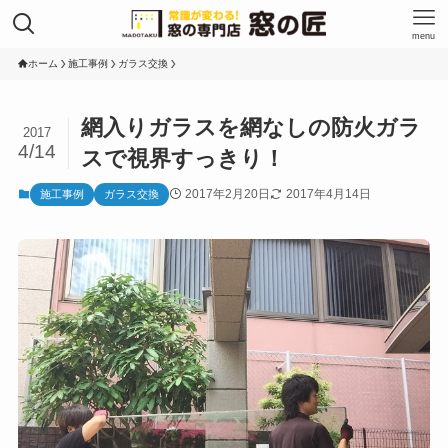
menu
ホーム
施工事例
ガラス交換
網入りガラスを網なしの防火ガラ
2017
4/14
スで視界すっきり！
2017年2月20日
2017年4月14日
施工事例
ガラス交換