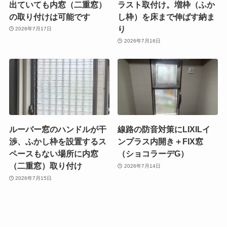
出ていても内窓（二重窓）
ラスト取付け。増枠（ふか
の取り付けは可能です
し枠）を床まで伸ばす納ま
り
2026年7月17日
2026年7月16日
ルーバー窓のハンドルが干
線路の防音対策にLIXILイ
渉、ふかし枠を設置するス
ンプラス内開き＋FIX窓
ペースもない場所に内窓
（ショコラーデG）
（二重窓）取り付け
2026年7月14日
2026年7月15日