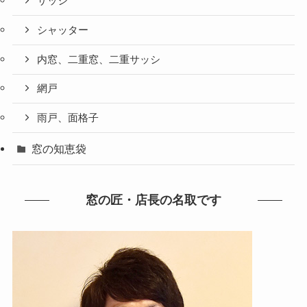
サッシ
シャッター
内窓、二重窓、二重サッシ
網戸
雨戸、面格子
窓の知恵袋
窓の匠・店長の名取です