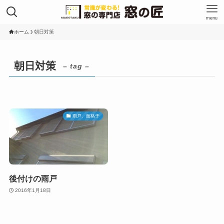
menu
ホーム
朝日対策
朝日対策
– tag –
雨戸、面格子
後付けの雨戸
2016年1月18日