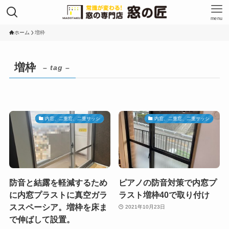
menu
ホーム
増枠
増枠
– tag –
内窓、二重窓、二重サッシ
内窓、二重窓、二重サッシ
防音と結露を軽減するため
ピアノの防音対策で内窓プ
に内窓プラストに真空ガラ
ラスト増枠40で取り付け
ススペーシア。増枠を床ま
2021年10月23日
で伸ばして設置。