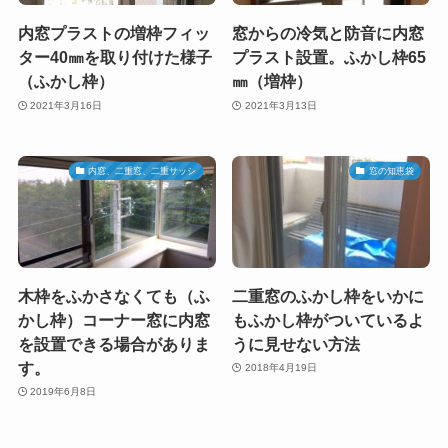
内窓プラストの増枠フィッ
窓からの冷気と防音に内窓
ター40㎜を取り付けた様子
プラスト設置。ふかし枠65
（ふかし枠）
㎜（増枠）
2021年3月16日
2021年3月13日
内窓、二重窓、二重サッシ
窓の知恵袋
木枠をふかさなくても（ふ
二重窓のふかし枠をいかに
かし枠）コーナー窓に内窓
もふかし枠がついているよ
を設置できる場合がありま
うに見せない方法
す。
2018年4月19日
2019年6月8日